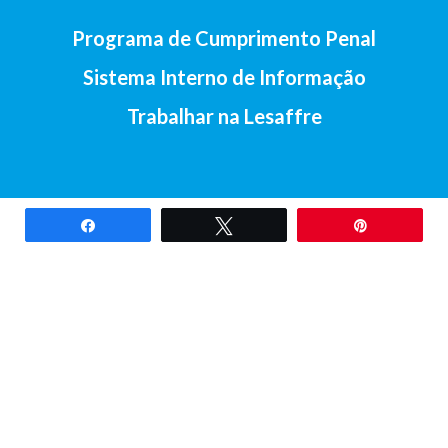
Programa de Cumprimento Penal
Sistema Interno de Informação
Trabalhar na Lesaffre
Partilhar
Tweetar
Pin
2017-Lesaffre Ibérica S.A • Av. Santander, 138, 47011 Valladolid
(Espanha) •
+34 983 23 29 07
Aviso legal
•
Política de cookies
•
Política de privacidade
•
Contacto