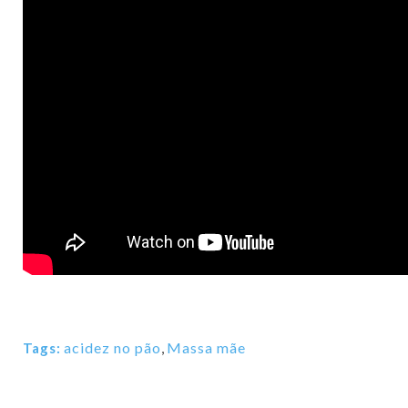
acidez no pão
,
Massa mãe
Tags: