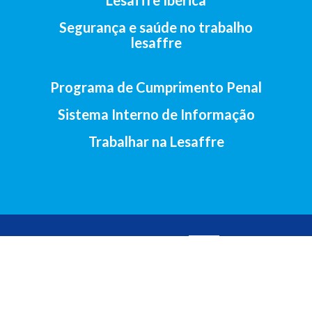
Lesaffre Ibérica
Segurança e saúde no trabalho
lesaffre
Programa de Cumprimento Penal
Sistema Interno de Informação
Trabalhar na Lesaffre
2017-Lesaffre Ibérica S.A • Av. Santander, 138, 47011 Valladolid
(Espanha) •
+34 983 23 29 07