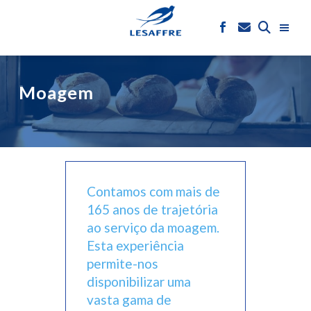
Moagem
Contamos com mais de
165 anos de trajetória
ao serviço da moagem.
Esta experiência
permite-nos
disponibilizar uma
vasta gama de