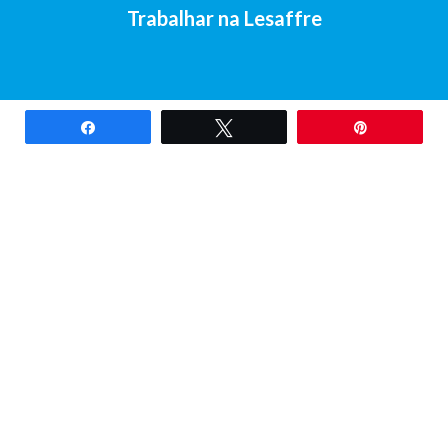
Trabalhar na Lesaffre
Partilhar
Tweetar
Pin
2017-Lesaffre Ibérica S.A • Av. Santander, 138, 47011 Valladolid
(Espanha) •
+34 983 23 29 07
Aviso legal
•
Política de cookies
•
Política de privacidade
•
Contacto
Espanhol
•
Português