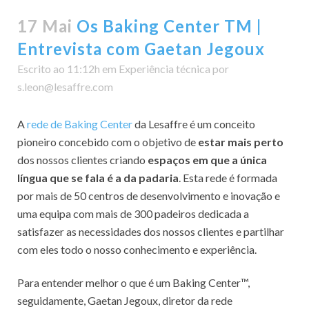
17 Mai
Os Baking Center TM |
Entrevista com Gaetan Jegoux
Escrito ao 11:12h
em
Experiência técnica
por
s.leon@lesaffre.com
A
rede de Baking Center
da Lesaffre é um conceito
pioneiro concebido com o objetivo de
estar mais perto
dos nossos clientes criando
espaços em que a única
língua que se fala é a da padaria
. Esta rede é formada
por mais de 50 centros de desenvolvimento e inovação e
uma equipa com mais de 300 padeiros dedicada a
satisfazer as necessidades dos nossos clientes e partilhar
com eles todo o nosso conhecimento e experiência.
Para entender melhor o que é um Baking Center™,
seguidamente, Gaetan Jegoux, diretor da rede