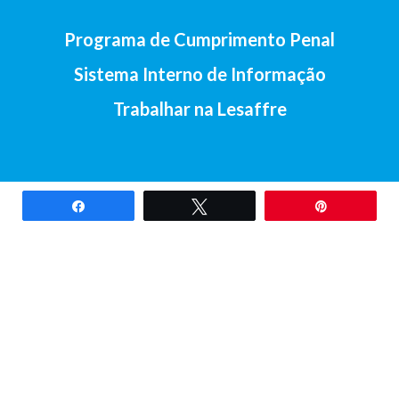
Programa de Cumprimento Penal
Sistema Interno de Informação
Trabalhar na Lesaffre
Partilhar
Tweetar
Pin
2017-Lesaffre Ibérica S.A • Av. Santander, 138, 47011 Valladolid
(Espanha) •
+34 983 23 29 07
Aviso legal
•
Política de cookies
•
Política de privacidade
•
Contacto