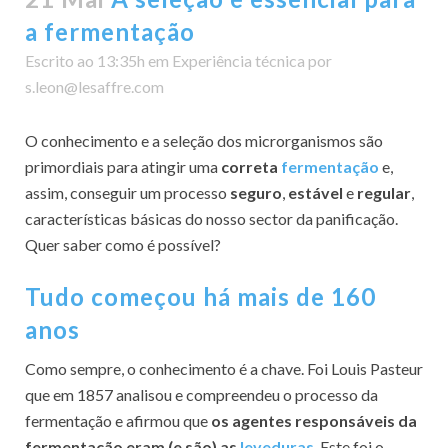
a fermentação
Escrito ao 13:35h
em
Experiência técnica
por
s.leon@lesaffre.com
O conhecimento e a seleção dos microrganismos são
primordiais para atingir uma
correta
fermentação
e,
assim, conseguir um processo
seguro
,
estável
e
regular
,
características básicas do nosso sector da panificação.
Quer saber como é possível?
Tudo começou há mais de 160
anos
Como sempre, o conhecimento é a chave. Foi Louis Pasteur
que em 1857 analisou e compreendeu o processo da
fermentação e afirmou que
os agentes responsáveis da
fermentação eram (e são) as
leveduras
. Este foi o