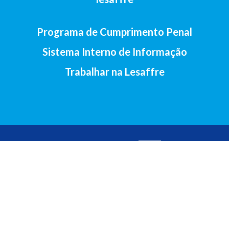
Programa de Cumprimento Penal
Sistema Interno de Informação
Trabalhar na Lesaffre
2017-Lesaffre Ibérica S.A • Av. Santander, 138, 47011 Valladolid
(Espanha) •
+34 983 23 29 07
Aviso legal
•
Política de cookies
•
Política de privacidade
•
Contacto