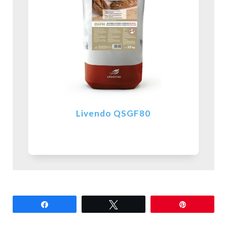
Livendo QSGF80
Partilhar
Tweetar
Pin