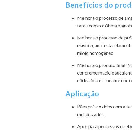
Benefícios do pro
Melhora o processo de am
tato sedoso e ótima manob
Melhora o processo de pré
elástica, anti-esfarelamento
miolo homogéneo
Melhora o produto final: M
cor creme macio e suculent
côdea fina e crocante com
Aplicação
Pães pré-cozidos com alta 
mecanizados.
Apto para processos diretos