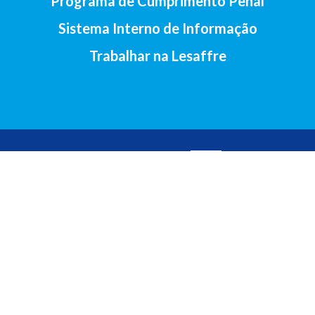
Programa de Cumprimento Penal
Sistema Interno de Informação
Trabalhar na Lesaffre
2017-Lesaffre Ibérica S.A • Av. Santander, 138, 47011 Valladolid
(Espanha) •
+34 983 23 29 07
Aviso legal
•
Política de cookies
•
Política de privacidade
•
Contacto
Espanhol
•
Português