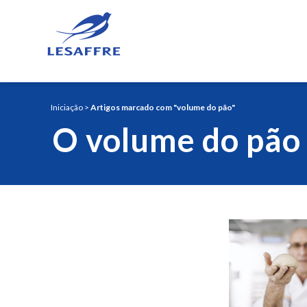
Iniciação
>
Artigos marcado com "volume do pão"
O volume do pão