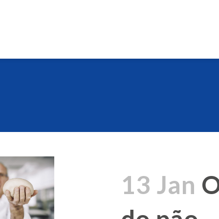
13 Jan
O
do pão