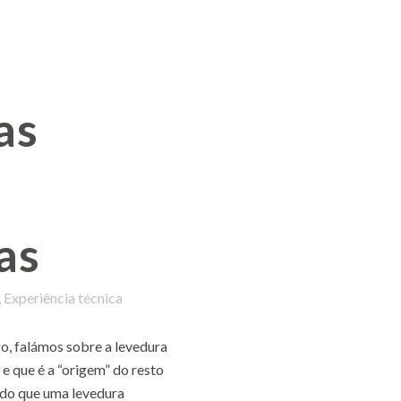
as
as
,
Experiência técnica
o, falámos sobre a levedura
 e que é a “origem” do resto
 do que uma levedura