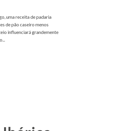
igo, uma receita de padaria
tes de pão caseiro menos
teio influenciará grandemente
...
A