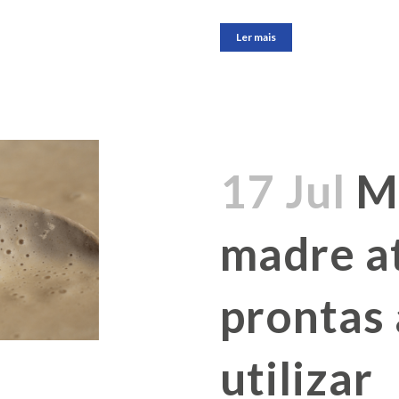
Ler mais
17 Jul
M
madre a
prontas 
utilizar