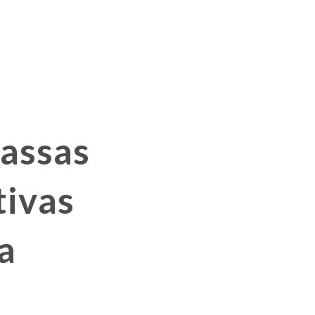
assas
tivas
a