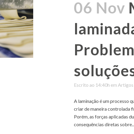
06 Nov
laminada
Problem
soluçõe
Escrito ao 14:40h
em
Artigos
A laminação é um processo que
criar de maneira controlada 
Porém, as forças aplicadas d
consequências diretas sobre..