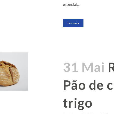
especial,...
Ler mais
31 Mai
Pão de c
trigo