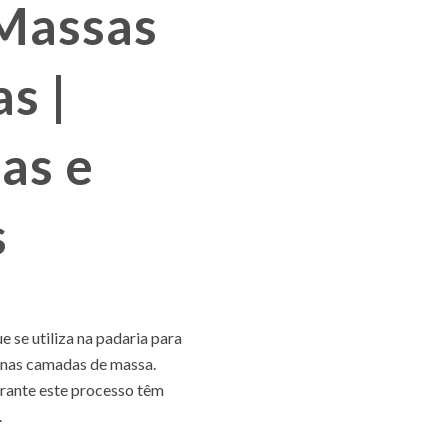
Massas
s |
as e
s
 se utiliza na padaria para
finas camadas de massa.
urante este processo têm
.