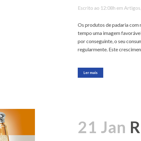
Escrito ao 12:08h
em
Artigos
Os produtos de padaria com 
tempo uma imagem favorável 
por conseguinte, o seu consu
regularmente. Este cresciment
Ler mais
21 Jan
R