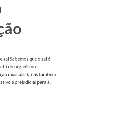
a
ção
 sal Sabemos que o sal é
ento do organismo
ração muscular), mas também
vo é prejudicial para a...