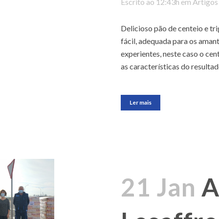
Escrito ao 12:43h
em
Artigos
Delicioso pão de centeio e tr
fácil, adequada para os aman
experientes, neste caso o cen
as características do resultado
Ler mais
21 Jan