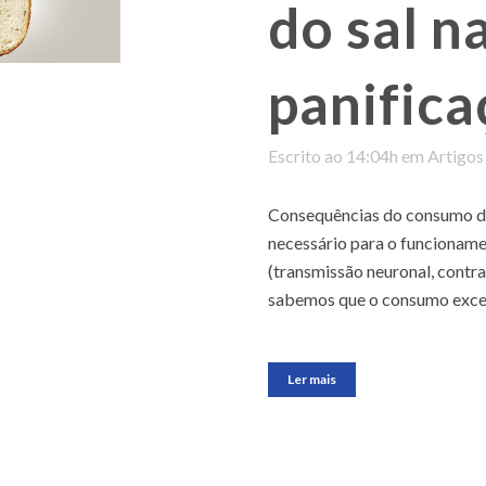
do sal n
panifica
Escrito ao 14:04h
em
Artigos
Consequências do consumo de
necessário para o funcionam
(transmissão neuronal, cont
sabemos que o consumo excessi
Ler mais