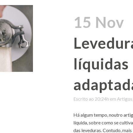
15 Nov
Levedur
líquidas
adaptad
Escrito ao 20:24h
em
Artigos
Há algum tempo, noutro artig
líquida, sobre como se cultiva
das leveduras. Contudo, mais