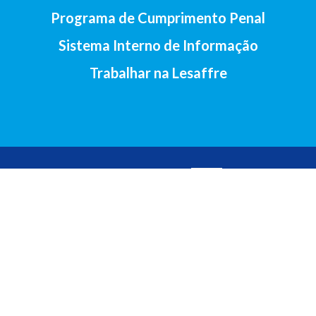
Programa de Cumprimento Penal
Sistema Interno de Informação
Trabalhar na Lesaffre
2017-Lesaffre Ibérica S.A • Av. Santander, 138, 47011 Valladolid
(Espanha) •
+34 983 23 29 07
Aviso legal
•
Política de cookies
•
Política de privacidade
•
Contacto