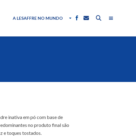
A LESAFFRE NO MUNDO
dre inativa em pó com base de
predominantes no produto final são
z e toques tostados.