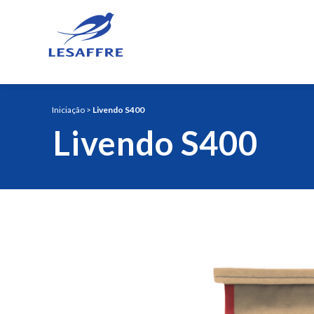
Iniciação
>
Livendo S400
Livendo S400