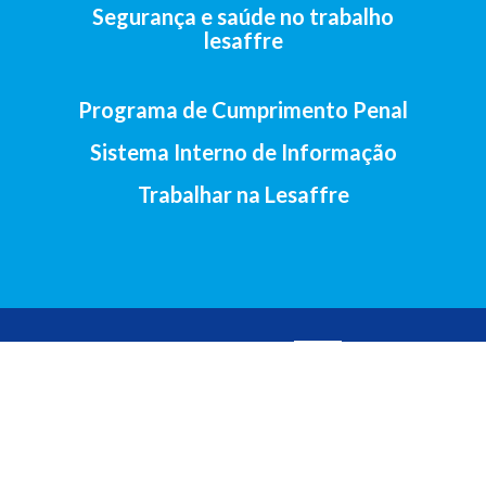
Segurança e saúde no trabalho
lesaffre
Programa de Cumprimento Penal
Sistema Interno de Informação
Trabalhar na Lesaffre
2017-Lesaffre Ibérica S.A • Av. Santander, 138, 47011 Valladolid
(Espanha) •
+34 983 23 29 07