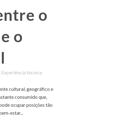
entre o
 e o
l
,
Experiência técnica
nte cultural, geográfico e
bastante consumido que,
pode ocupar posições tão
em-estar...