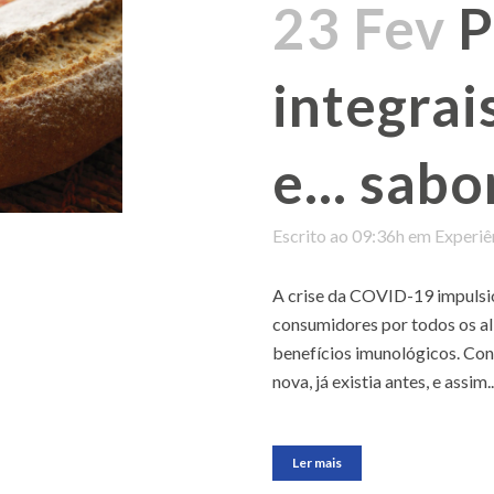
23 Fev
P
integrai
e… sabo
Escrito ao 09:36h
em
Experiê
A crise da COVID-19 impulsi
consumidores por todos os a
benefícios imunológicos. Con
nova, já existia antes, e assim..
Ler mais