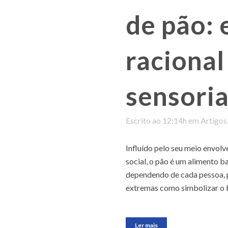
de pão: 
racional
sensoria
Escrito ao 12:14h
em
Artigos
Influído pelo seu meio envolve
social, o pão é um alimento 
dependendo de cada pessoa, 
extremas como simbolizar o b
Ler mais