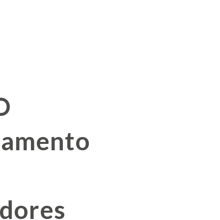
O
tamento
dores