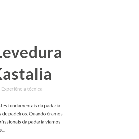
Levedura
Kastalia
,
Experiência técnica
ntes fundamentais da padaria
es de padeiros. Quando éramos
ofissionais da padaria víamos
...