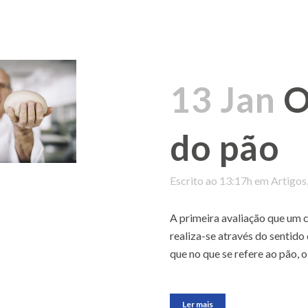
13 Jan
O
do pão
Escrito ao 13:17h
em
Artigos
A primeira avaliação que um
realiza-se através do sentido 
que no que se refere ao pão, o
Ler mais