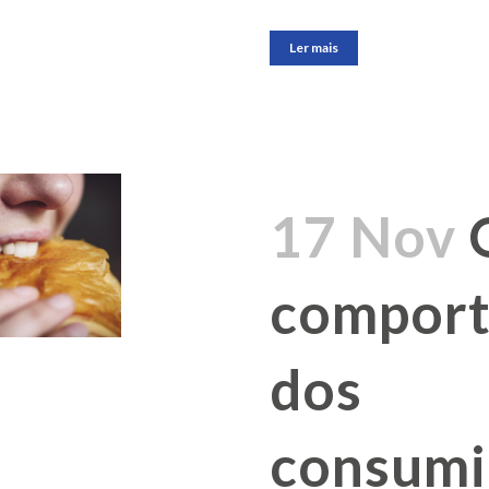
Ler mais
17 Nov
compor
dos
consumi