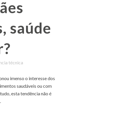
ães
s, saúde
r?
ncia técnica
onou imenso o interesse dos
limentos saudáveis ou com
tudo, esta tendência não é
.