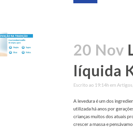
20 Nov
líquida 
Escrito ao 19:14h
em
Artigos
A levedura é um dos ingredie
utilizada há anos por geraçõ
crianças muitos dos atuais pr
crescer a massa e pensávamos