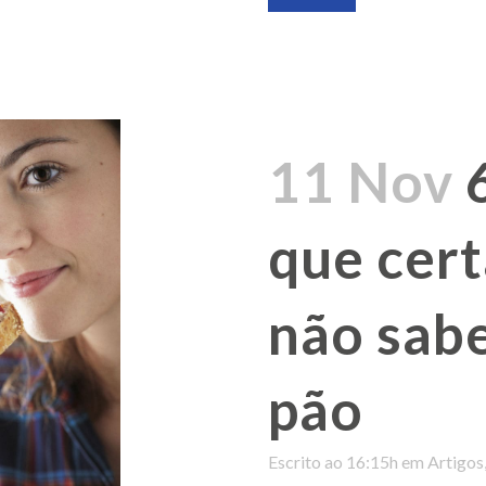
11 Nov
que cer
não sabe
pão
Escrito ao 16:15h
em
Artigos