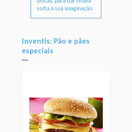
únicas, para dar rédea
solta à sua imaginação
Inventis: Pão e pães
especiais