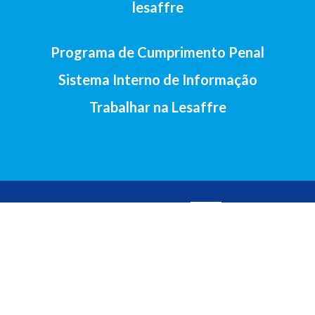
lesaffre
Programa de Cumprimento Penal
Sistema Interno de Informação
Trabalhar na Lesaffre
2017-Lesaffre Ibérica S.A • Av. Santander, 138, 47011 Valladolid
(Espanha) •
+34 983 23 29 07
Aviso legal
•
Política de cookies
•
Política de privacidade
•
Contacto