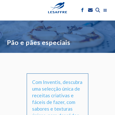
Pão e pães especiais
Com Inventis, descubra
uma selecção única de
receitas criativas e
fáceis de fazer, com
sabores e texturas